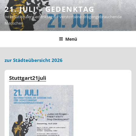
Zum
21. JULI – GEDENKTAG
Inhalt
Internationaler Gedenktag für verstorbene drogengebrauchende
springen
Menschen
Menü
zur Städteübersicht 2026
Stuttgart21juli