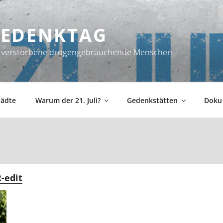
 GEDENKTAG
ür verstorbene drogengebrauchende Menschen
tädte
Warum der 21. Juli?
Gedenkstätten
Doku
-edit