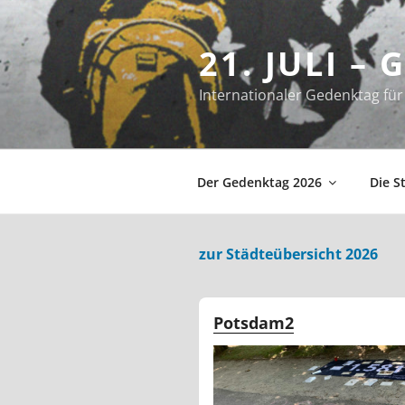
Zum
Inhalt
21. JULI –
springen
Internationaler Gedenktag f
Der Gedenktag 2026
Die S
zur Städteübersicht 2026
Potsdam2