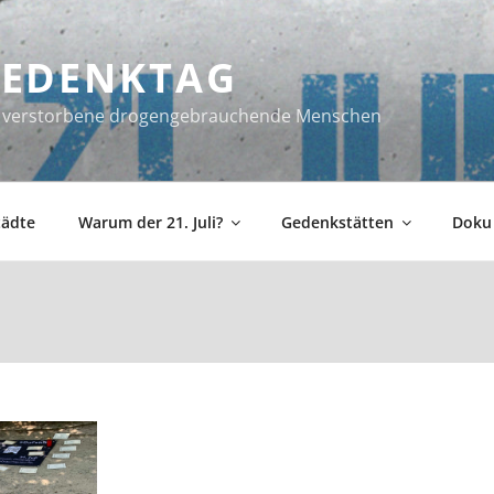
 GEDENKTAG
ür verstorbene drogengebrauchende Menschen
tädte
Warum der 21. Juli?
Gedenkstätten
Doku