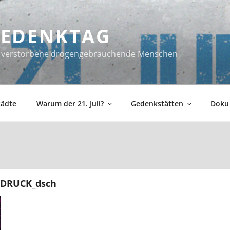
 GEDENKTAG
ür verstorbene drogengebrauchende Menschen
tädte
Warum der 21. Juli?
Gedenkstätten
Doku
-DRUCK_dsch