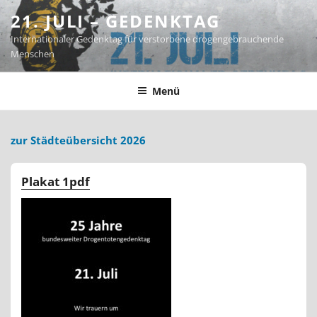
Zum
21. JULI – GEDENKTAG
Inhalt
Internationaler Gedenktag für verstorbene drogengebrauchende
springen
Menschen
Menü
zur Städteübersicht 2026
Plakat 1pdf