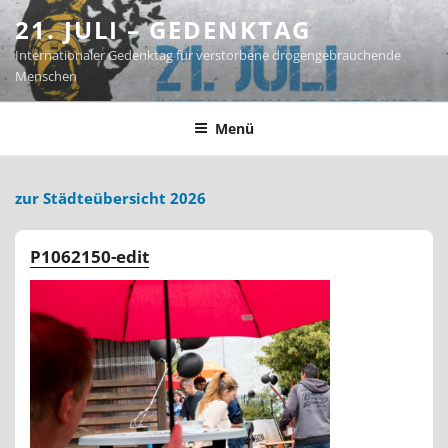
Zum
21. JULI – GEDENKTAG
Inhalt
Internationaler Gedenktag für verstorbene drogengebrauchende
springen
Menschen
Menü
zur Städteübersicht 2026
P1062150-edit