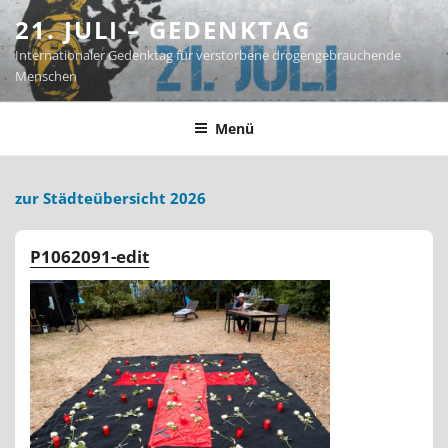
Zum
21. JULI – GEDENKTAG
Inhalt
Internationaler Gedenktag für verstorbene drogengebrauchende
springen
Menschen
Menü
zur Städteübersicht 2026
P1062091-edit