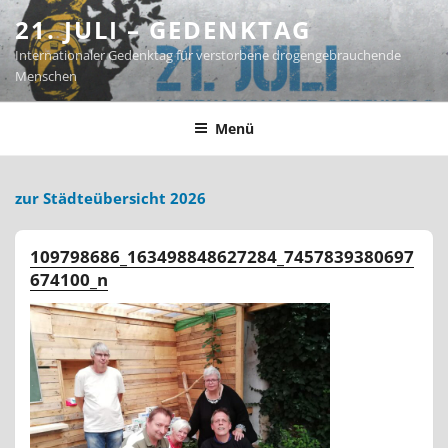
Zum
21. JULI – GEDENKTAG
Inhalt
Internationaler Gedenktag für verstorbene drogengebrauchende
springen
Menschen
Menü
zur Städteübersicht 2026
109798686_163498848627284_7457839380697
674100_n