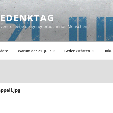
 GEDENKTAG
ür verstorbene drogengebrauchende Menschen
tädte
Warum der 21. Juli?
Gedenkstätten
Doku
ppell.jpg