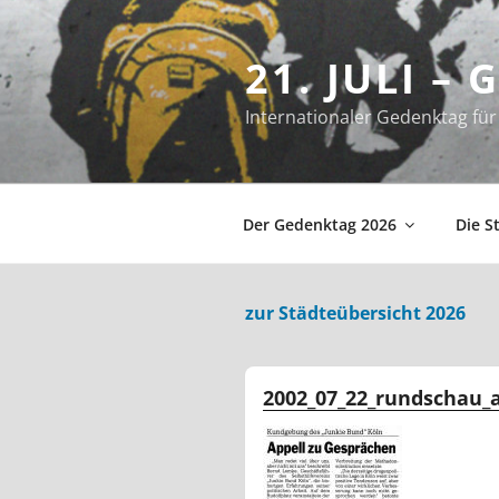
Zum
Inhalt
21. JULI –
springen
Internationaler Gedenktag f
Der Gedenktag 2026
Die S
zur Städteübersicht 2026
2002_07_22_rundschau_a