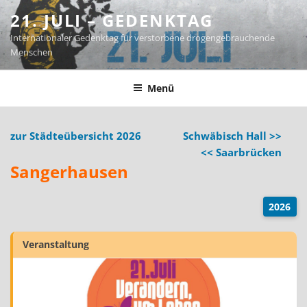
Zum
21. JULI – GEDENKTAG
Inhalt
Internationaler Gedenktag für verstorbene drogengebrauchende
springen
Menschen
Menü
zur Städteübersicht 2026
Schwäbisch Hall >>
<< Saarbrücken
Sangerhausen
2026
Veranstaltung