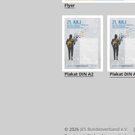
Flyer
Plakat DIN A2
Plakat DIN 
© 2026
JES Bundesverband e.V.