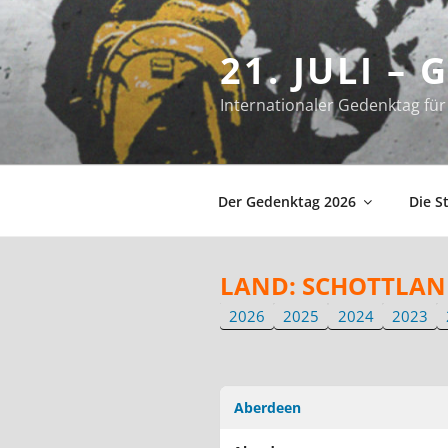
Zum
Inhalt
21. JULI –
springen
Internationaler Gedenktag f
Der Gedenktag 2026
Die S
LAND:
SCHOTTLAN
2026
2025
2024
2023
Aberdeen