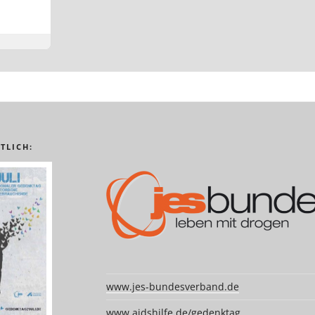
TLICH:
www.jes-bundesverband.de
www.aidshilfe.de/gedenktag