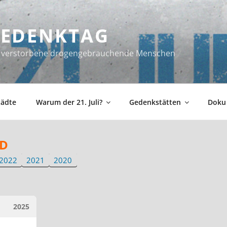
 GEDENKTAG
ür verstorbene drogengebrauchende Menschen
tädte
Warum der 21. Juli?
Gedenkstätten
Doku
D
2022
2021
2020
2025