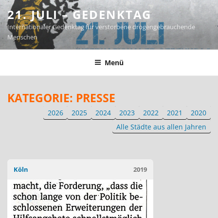
Zum
21. JULI – GEDENKTAG
Inhalt
Internationaler Gedenktag für verstorbene drogengebrauchende
springen
Menschen
Menü
KATEGORIE:
PRESSE
2026
2025
2024
2023
2022
2021
2020
Alle Städte aus allen Jahren
Köln
2019