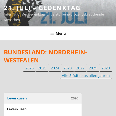
Zum
21. JULI – GEDENKTAG
Inhalt
Internationaler Gedenktag für verstorbene drogengebrauchende
springen
Menschen
Menü
BUNDESLAND:
NORDRHEIN-
WESTFALEN
2026
2025
2024
2023
2022
2021
2020
Alle Städte aus allen Jahren
Leverkusen
2026
Leverkusen