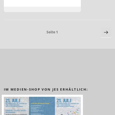
Seitennummerierung
Näc
Seite
1
Sei
der
Beiträge
IM MEDIEN-SHOP VON JES ERHÄLTLICH: