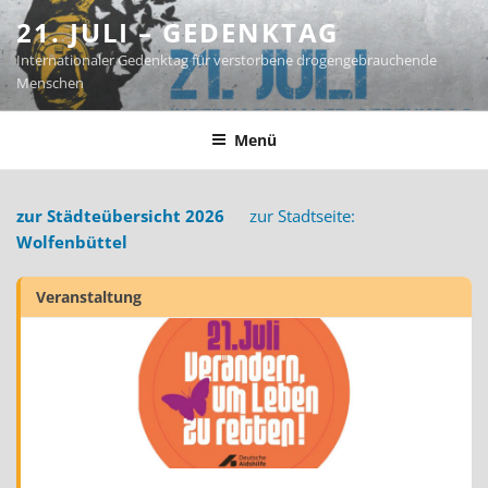
Zum
21. JULI – GEDENKTAG
Inhalt
Internationaler Gedenktag für verstorbene drogengebrauchende
springen
Menschen
Menü
zur Städteübersicht 2026
zur Stadtseite:
Wolfenbüttel
Veranstaltung