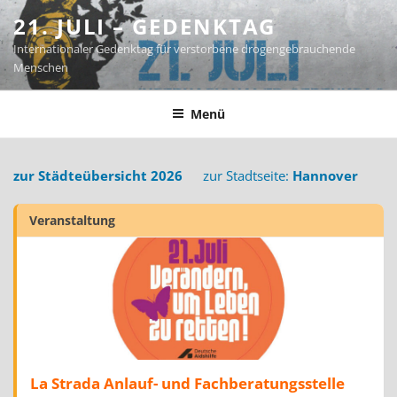
Zum
21. JULI – GEDENKTAG
Inhalt
Internationaler Gedenktag für verstorbene drogengebrauchende
springen
Menschen
Menü
zur Städteübersicht 2026
zur Stadtseite:
Hannover
Veranstaltung
La Strada Anlauf- und Fachberatungsstelle