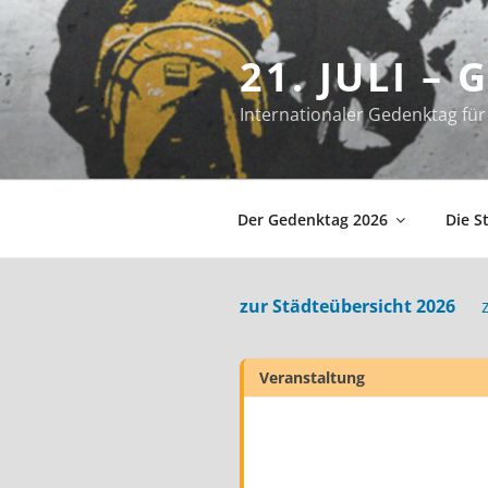
Zum
Inhalt
21. JULI –
springen
Internationaler Gedenktag f
Der Gedenktag 2026
Die S
zur Städteübersicht 2026
Veranstaltung