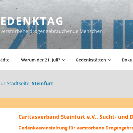
 GEDENKTAG
ür verstorbene drogengebrauchende Menschen
tädte
Warum der 21. Juli?
Gedenkstätten
Doku
zur Stadtseite:
Steinfurt
Caritasverband Steinfurt e.V., Sucht- und
Gedenkveranstaltung für verstorbene Drogengeb