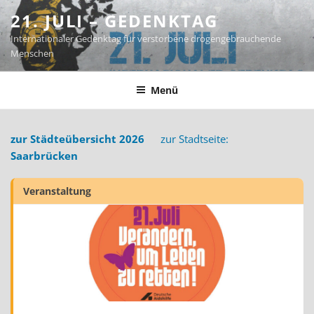
Zum
21. JULI – GEDENKTAG
Inhalt
Internationaler Gedenktag für verstorbene drogengebrauchende
springen
Menschen
Menü
zur Städteübersicht 2026
zur Stadtseite:
Saarbrücken
Veranstaltung