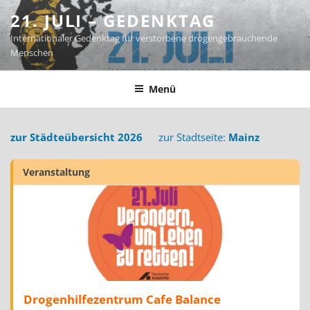
Zum
21. JULI – GEDENKTAG
Inhalt
Internationaler Gedenktag für verstorbene drogengebrauchende
springen
Menschen
Menü
zur Städteübersicht 2026
zur Stadtseite:
Mainz
Veranstaltung
Drogenhilfezentrum Cafe Balance