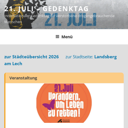
Zum
21. JULI – GEDENKTAG
Inhalt
Internationaler Gedenktag für verstorbene drogengebrauchende
springen
Menschen
Menü
zur Städteübersicht 2026
zur Stadtseite:
Landsberg
am Lech
Veranstaltung