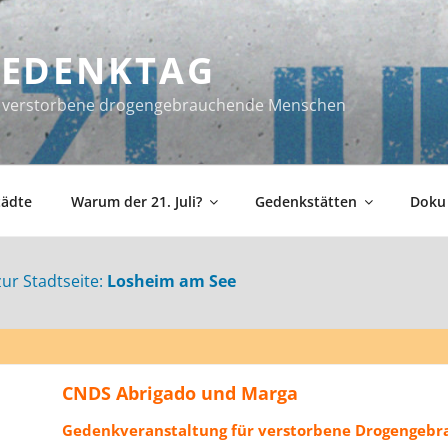
 GEDENKTAG
ür verstorbene drogengebrauchende Menschen
tädte
Warum der 21. Juli?
Gedenkstätten
Doku
zur Stadtseite:
Losheim am See
CNDS Abrigado und Marga
Gedenkveranstaltung für verstorbene Drogengeb