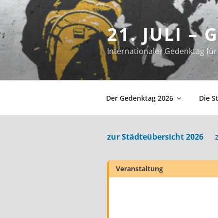
Zum
Inhalt
21. JULI –
springen
Internationaler Gedenktag f
Der Gedenktag 2026
Die S
zur Städteübersicht 2026
Veranstaltung