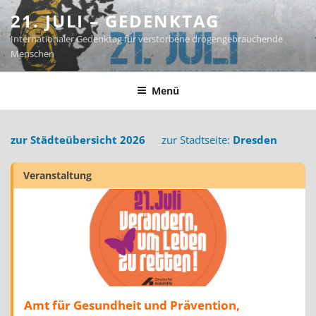
Zum
21. JULI – GEDENKTAG
Inhalt
Internationaler Gedenktag für verstorbene drogengebrauchende
springen
Menschen
Menü
zur Städteübersicht 2026
zur Stadtseite:
Dresden
Veranstaltung
Amt für Gesundheit und Prävention,