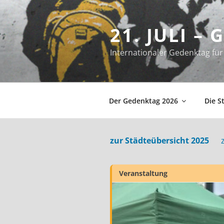
Zum
Inhalt
21. JULI –
springen
Internationaler Gedenktag f
Der Gedenktag 2026
Die S
zur Städteübersicht 2025
Veranstaltung