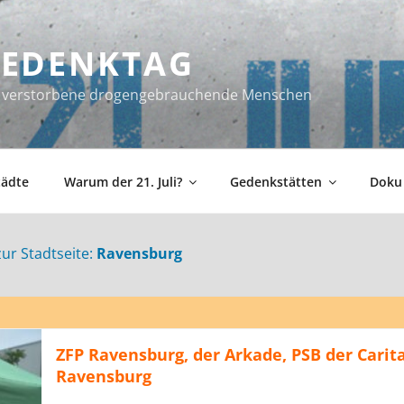
 GEDENKTAG
ür verstorbene drogengebrauchende Menschen
tädte
Warum der 21. Juli?
Gedenkstätten
Doku
zur Stadtseite:
Ravensburg
ZFP Ravensburg, der Arkade, PSB der Carit
Ravensburg