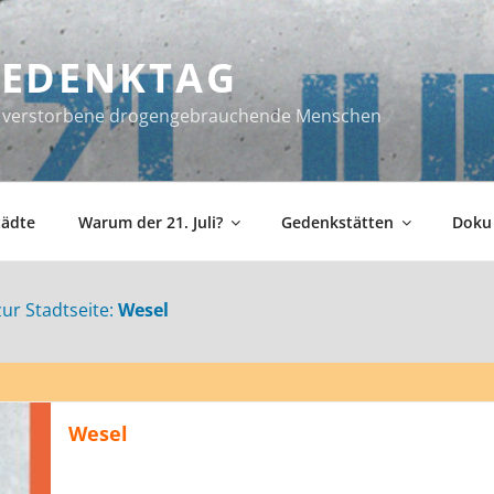
 GEDENKTAG
ür verstorbene drogengebrauchende Menschen
tädte
Warum der 21. Juli?
Gedenkstätten
Doku
zur Stadtseite:
Wesel
Wesel