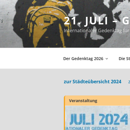
Zum
Inhalt
21. JULI –
springen
Internationaler Gedenktag f
Der Gedenktag 2026
Die S
zur Städteübersicht 2024
Veranstaltung