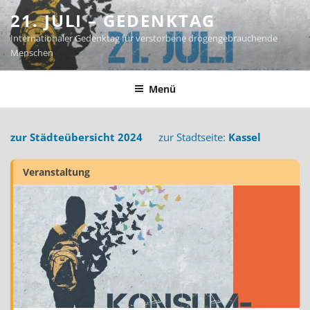
Zum
21. JULI – GEDENKTAG
Inhalt
Internationaler Gedenktag für verstorbene drogengebrauchende
springen
Menschen
Menü
zur Städteübersicht 2024
zur Stadtseite:
Kassel
Veranstaltung