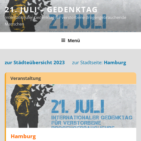
Zum
21. JULI – GEDENKTAG
Inhalt
Internationaler Gedenktag für verstorbene drogengebrauchende
springen
Menschen
Menü
zur Städteübersicht 2023
zur Stadtseite:
Hamburg
Veranstaltung
Hamburg