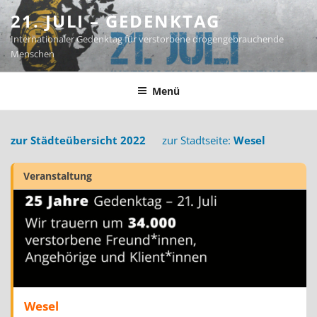
Zum
21. JULI – GEDENKTAG
Inhalt
Internationaler Gedenktag für verstorbene drogengebrauchende
springen
Menschen
Menü
zur Städteübersicht 2022
zur Stadtseite:
Wesel
Veranstaltung
Wesel