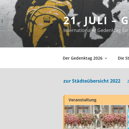
Zum
Inhalt
21. JULI –
springen
Internationaler Gedenktag f
Der Gedenktag 2026
Die S
zur Städteübersicht 2022
Veranstaltung