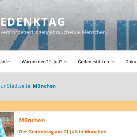
 GEDENKTAG
ür verstorbene drogengebrauchende Menschen
tädte
Warum der 21. Juli?
Gedenkstätten
Doku
zur Stadtseite:
München
München
Der Gedenktag am 21 Juli in München