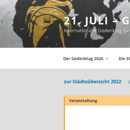
Zum
Inhalt
21. JULI –
springen
Internationaler Gedenktag f
Der Gedenktag 2026
Die S
zur Städteübersicht 2022
Veranstaltung