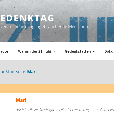
 GEDENKTAG
ür verstorbene drogengebrauchende Menschen
tädte
Warum der 21. Juli?
Gedenkstätten
Doku
zur Stadtseite:
Marl
Marl
Auch in dieser Stadt gab es eine Veranstaltung zum Gedenkta