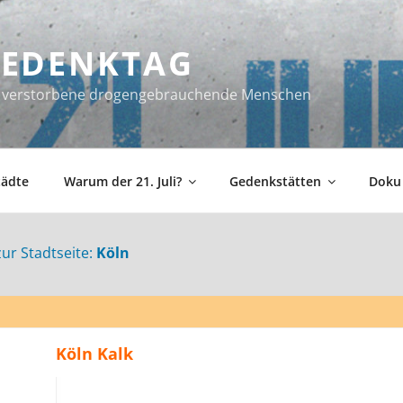
 GEDENKTAG
ür verstorbene drogengebrauchende Menschen
tädte
Warum der 21. Juli?
Gedenkstätten
Doku
zur Stadtseite:
Köln
Köln Kalk