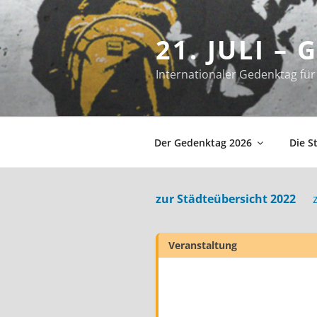
Zum
Inhalt
21. JULI –
springen
Internationaler Gedenktag f
Der Gedenktag 2026
Die S
zur Städteübersicht 2022
Veranstaltung