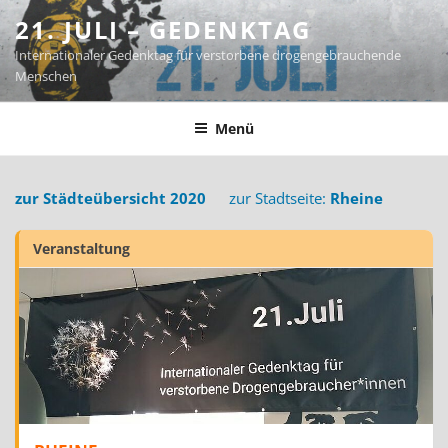
Zum
21. JULI – GEDENKTAG
Inhalt
Internationaler Gedenktag für verstorbene drogengebrauchende
springen
Menschen
Menü
zur Städteübersicht 2020
zur Stadtseite:
Rheine
Veranstaltung