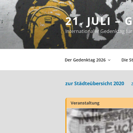
Zum
Inhalt
21. JULI –
springen
Internationaler Gedenktag f
Der Gedenktag 2026
Die S
zur Städteübersicht 2020
Veranstaltung