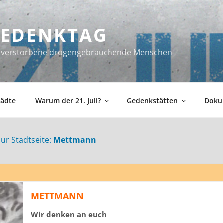
 GEDENKTAG
ür verstorbene drogengebrauchende Menschen
tädte
Warum der 21. Juli?
Gedenkstätten
Doku
zur Stadtseite:
Mettmann
METTMANN
Wir denken an euch