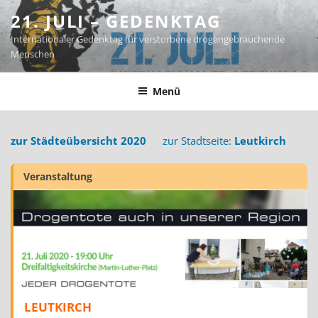
Zum
21. JULI – GEDENKTAG
Inhalt
Internationaler Gedenktag für verstorbene drogengebrauchende
springen
Menschen
Menü
zur Städteübersicht 2020
zur Stadtseite:
Leutkirch
Veranstaltung
LEUTKIRCH