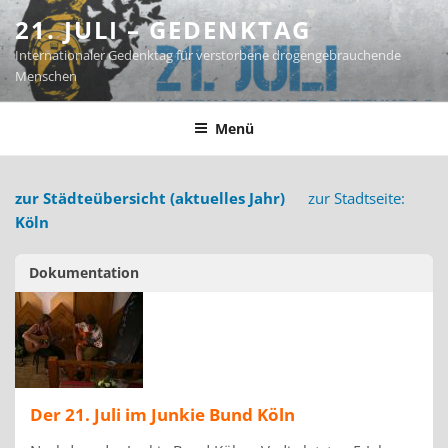
Zum
21. JULI – GEDENKTAG
Inhalt
Internationaler Gedenktag für verstorbene drogengebrauchende
springen
Menschen
Menü
zur Städteübersicht (aktuelles Jahr)
zur Stadtseite:
Köln
Dokumentation
Der 21. Juli im Junkie Bund Köln