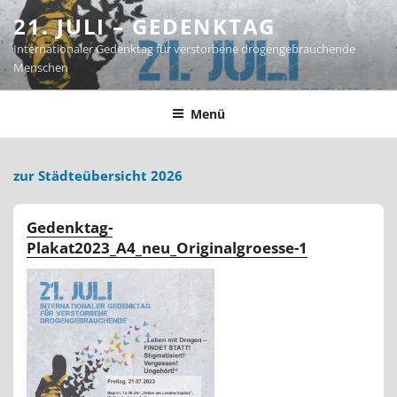
Zum
21. JULI – GEDENKTAG
Inhalt
Internationaler Gedenktag für verstorbene drogengebrauchende
springen
Menschen
Menü
zur Städteübersicht 2026
Gedenktag-
Plakat2023_A4_neu_Originalgroesse-1